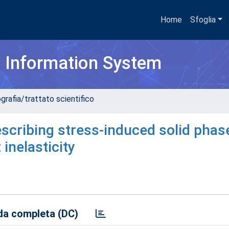
Home
Sfoglia
h Information System
grafia/trattato scientifico
cribing stress-induced solid phas
inelasticity
a completa (DC)