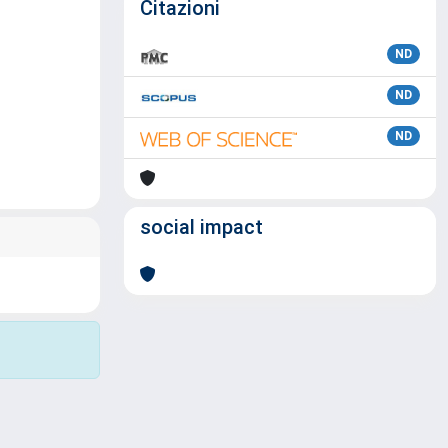
Citazioni
ND
ND
ND
social impact