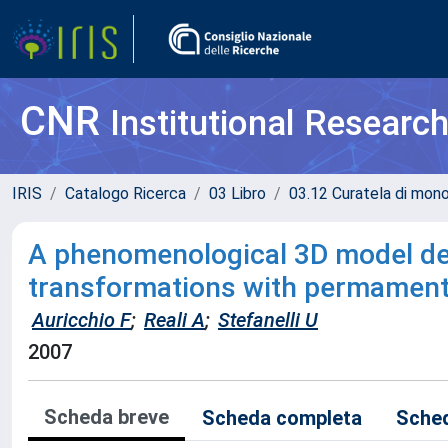
CNR
Institutional Researc
IRIS
Catalogo Ricerca
03 Libro
03.12 Curatela di mono
A phenomenological 3D model des
transformations with permament 
Auricchio F
;
Reali A
;
Stefanelli U
2007
Scheda breve
Scheda completa
Sched