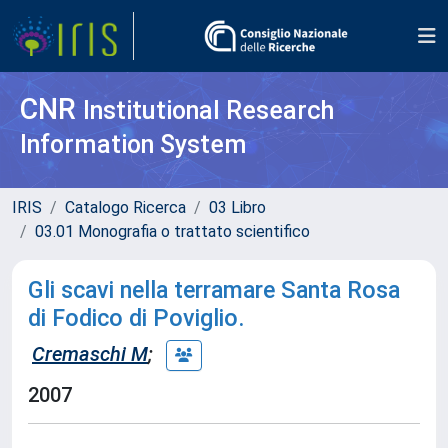
CNR
Institutional Research
Information System
IRIS
Catalogo Ricerca
03 Libro
03.01 Monografia o trattato scientifico
Gli scavi nella terramare Santa Rosa
di Fodico di Poviglio.
Cremaschi M
;
2007