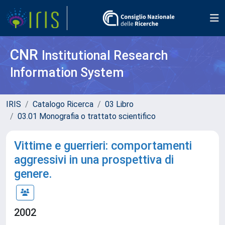
CNR
Institutional Research
Information System
IRIS
Catalogo Ricerca
03 Libro
03.01 Monografia o trattato scientifico
Vittime e guerrieri: comportamenti
aggressivi in una prospettiva di
genere.
2002