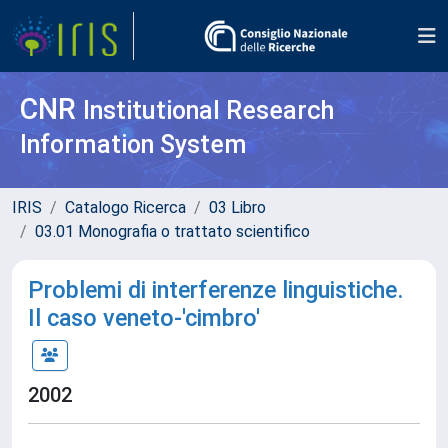
CNR
Institutional Research
Information System
IRIS
Catalogo Ricerca
03 Libro
03.01 Monografia o trattato scientifico
Problemi di interferenze linguistiche.
Il caso veneto-'cimbro'
2002