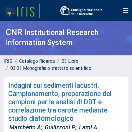
CNR
Institutional Research
Information System
IRIS
Catalogo Ricerca
03 Libro
03.01 Monografia o trattato scientifico
Indagini sui sedimenti lacustri.
Campionamento, preparazione dei
campioni per le analisi di DDT e
correlazione tra carote mediante
studio diatomologico
Marchetto A
;
Guilizzoni P
;
Lami A