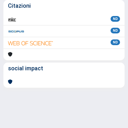
Citazioni
ND
ND
ND
social impact