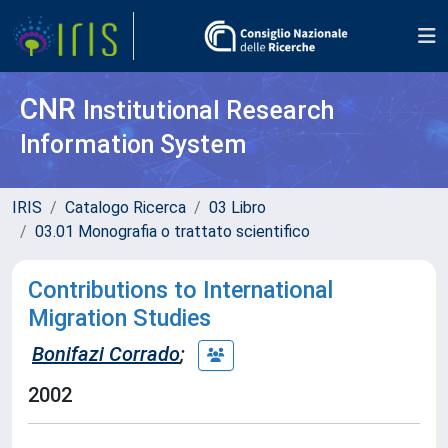
CNR
Institutional Research
Information System
IRIS
Catalogo Ricerca
03 Libro
03.01 Monografia o trattato scientifico
Contributions to International
Migration Studies
Bonifazi Corrado
;
2002