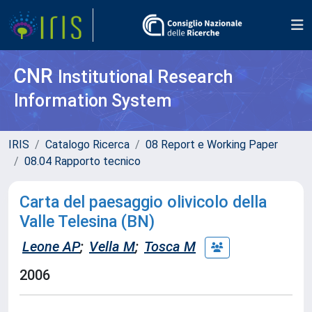
CNR
Institutional Research
Information System
IRIS
Catalogo Ricerca
08 Report e Working Paper
08.04 Rapporto tecnico
Carta del paesaggio olivicolo della
Valle Telesina (BN)
Leone AP
;
Vella M
;
Tosca M
2006