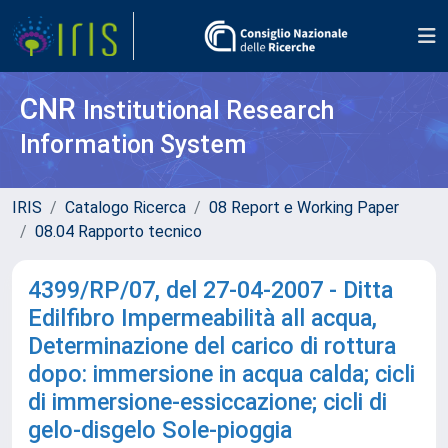
CNR
Institutional Research
Information System
IRIS
Catalogo Ricerca
08 Report e Working Paper
08.04 Rapporto tecnico
4399/RP/07, del 27-04-2007 - Ditta
Edilfibro Impermeabilità all acqua,
Determinazione del carico di rottura
dopo: immersione in acqua calda; cicli
di immersione-essiccazione; cicli di
gelo-disgelo Sole-pioggia