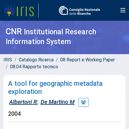
CNR
Institutional Research
Information System
IRIS
Catalogo Ricerca
08 Report e Working Paper
08.04 Rapporto tecnico
A tool for geographic metadata
exploration
Albertoni R
;
De Martino M
2004