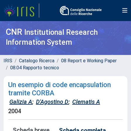
CNR
Institutional Research
Information System
IRIS
Catalogo Ricerca
08 Report e Working Paper
08.04 Rapporto tecnico
Un esempio di code encapsulation
tramite CORBA
Galizia A
;
D'Agostino D
;
Clematis A
2004
Scheda breve
Scheda completa