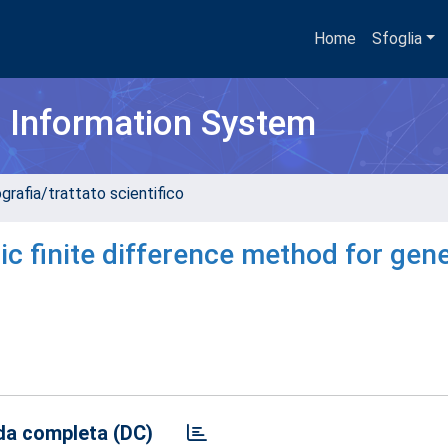
Home
Sfoglia
h Information System
grafia/trattato scientifico
c finite difference method for gene
a completa (DC)