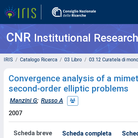
CNR
Institutional Researc
IRIS
Catalogo Ricerca
03 Libro
03.12 Curatela di mono
Convergence analysis of a mimeti
second-order elliptic problems
Manzini G
;
Russo A
2007
Scheda breve
Scheda completa
Sched