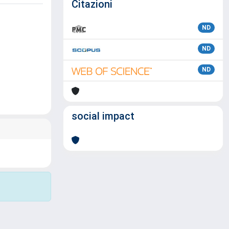
Citazioni
ND
ND
ND
social impact