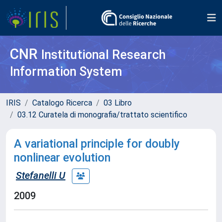
CNR
Institutional Research
Information System
IRIS
Catalogo Ricerca
03 Libro
03.12 Curatela di monografia/trattato scientifico
A variational principle for doubly
nonlinear evolution
Stefanelli U
2009