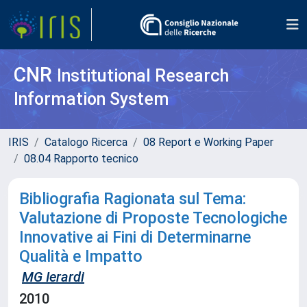
CNR
Institutional Research
Information System
IRIS
Catalogo Ricerca
08 Report e Working Paper
08.04 Rapporto tecnico
Bibliografia Ragionata sul Tema:
Valutazione di Proposte Tecnologiche
Innovative ai Fini di Determinarne
Qualità e Impatto
MG Ierardi
2010