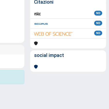
Citazioni
ND
ND
ND
social impact