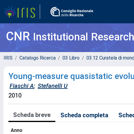
CNR
Institutional Researc
IRIS
Catalogo Ricerca
03 Libro
03.12 Curatela di mono
Young-measure quasistatic evol
Fiaschi A
;
Stefanelli U
2010
Scheda breve
Scheda completa
Sched
Anno