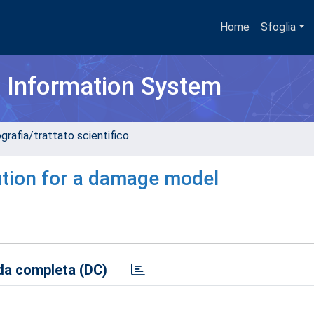
Home
Sfoglia
h Information System
grafia/trattato scientifico
ution for a damage model
a completa (DC)