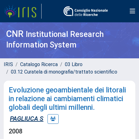
CNR
Institutional Research
Information System
IRIS
Catalogo Ricerca
03 Libro
03.12 Curatela di monografia/trattato scientifico
Evoluzione geoambientale dei litorali
in relazione ai cambiamenti climatici
globali degli ultimi millenni.
PAGLIUCA S
2008