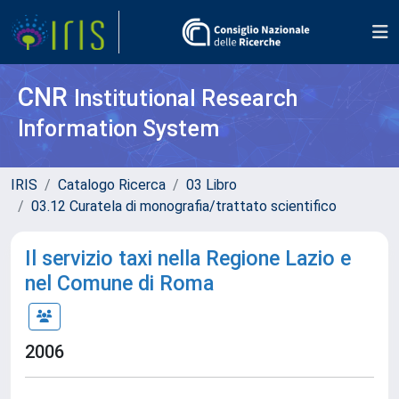
CNR
Institutional Research
Information System
IRIS
Catalogo Ricerca
03 Libro
03.12 Curatela di monografia/trattato scientifico
Il servizio taxi nella Regione Lazio e
nel Comune di Roma
2006