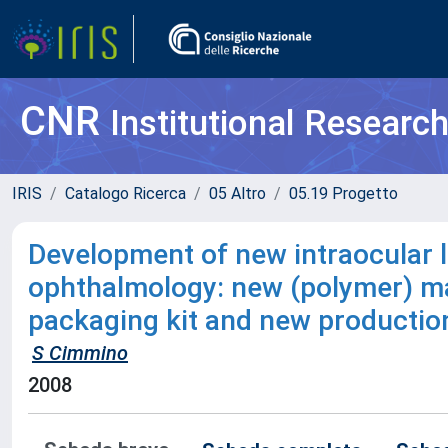
CNR
Institutional Researc
IRIS
Catalogo Ricerca
05 Altro
05.19 Progetto
Development of new intraocular l
ophthalmology: new (polymer) m
packaging kit and new producti
S Cimmino
2008