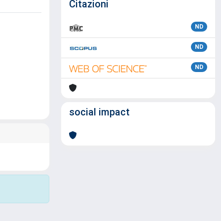
Citazioni
ND
ND
ND
social impact