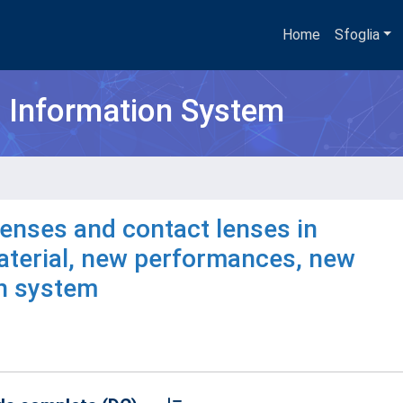
Home
Sfoglia
h Information System
enses and contact lenses in
aterial, new performances, new
on system