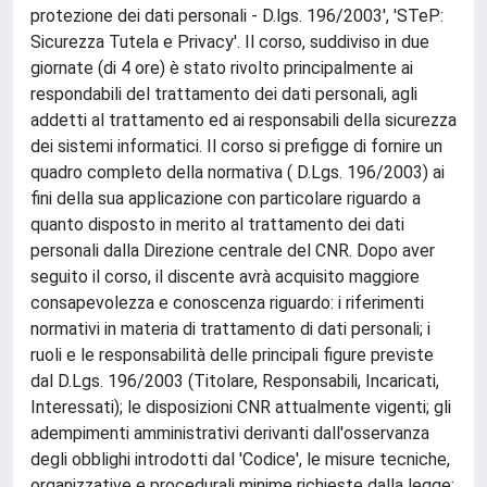
protezione dei dati personali - D.lgs. 196/2003', 'STeP:
Sicurezza Tutela e Privacy'. Il corso, suddiviso in due
giornate (di 4 ore) è stato rivolto principalmente ai
respondabili del trattamento dei dati personali, agli
addetti al trattamento ed ai responsabili della sicurezza
dei sistemi informatici. Il corso si prefigge di fornire un
quadro completo della normativa ( D.Lgs. 196/2003) ai
fini della sua applicazione con particolare riguardo a
quanto disposto in merito al trattamento dei dati
personali dalla Direzione centrale del CNR. Dopo aver
seguito il corso, il discente avrà acquisito maggiore
consapevolezza e conoscenza riguardo: i riferimenti
normativi in materia di trattamento di dati personali; i
ruoli e le responsabilità delle principali figure previste
dal D.Lgs. 196/2003 (Titolare, Responsabili, Incaricati,
Interessati); le disposizioni CNR attualmente vigenti; gli
adempimenti amministrativi derivanti dall'osservanza
degli obblighi introdotti dal 'Codice', le misure tecniche,
organizzative e procedurali minime richieste dalla legge;