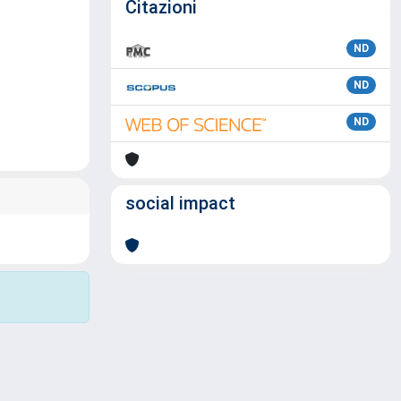
Citazioni
ND
ND
ND
social impact