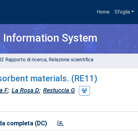
Home
Sfoglia
h Information System
02 Rapporto di ricerca, Relazione scientifica
sorbent materials. (RE11)
a F
;
La Rosa D
;
Restuccia G
a completa (DC)