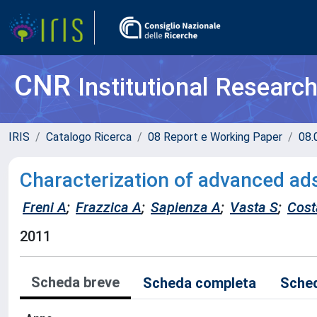
CNR
Institutional Researc
IRIS
Catalogo Ricerca
08 Report e Working Paper
08.
Characterization of advanced ad
Freni A
;
Frazzica A
;
Sapienza A
;
Vasta S
;
Cost
2011
Scheda breve
Scheda completa
Sched