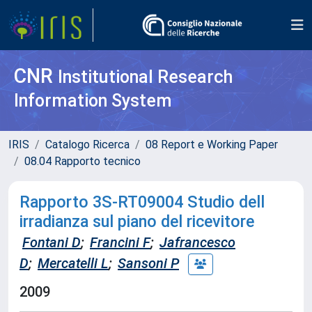
CNR
Institutional Research
Information System
IRIS
Catalogo Ricerca
08 Report e Working Paper
08.04 Rapporto tecnico
Rapporto 3S-RT09004 Studio dell
irradianza sul piano del ricevitore
Fontani D
;
Francini F
;
Jafrancesco
D
;
Mercatelli L
;
Sansoni P
2009