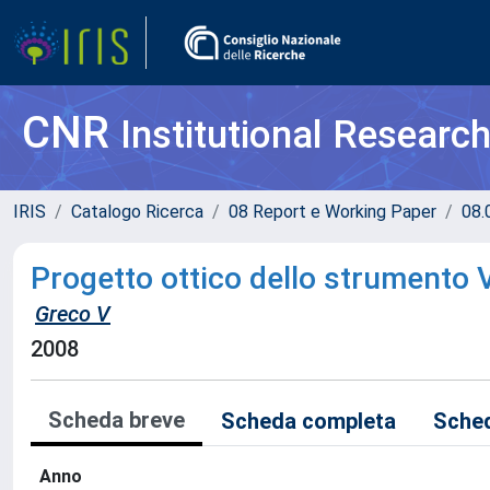
CNR
Institutional Researc
IRIS
Catalogo Ricerca
08 Report e Working Paper
08.
Progetto ottico dello strumento 
Greco V
2008
Scheda breve
Scheda completa
Sched
Anno