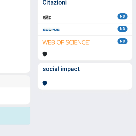
Citazioni
ND
ND
ND
social impact