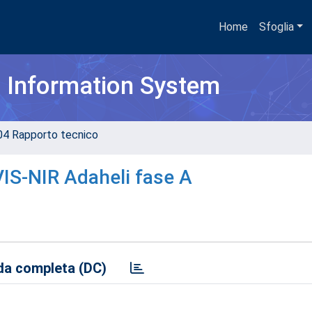
Home
Sfoglia
h Information System
04 Rapporto tecnico
VIS-NIR Adaheli fase A
a completa (DC)