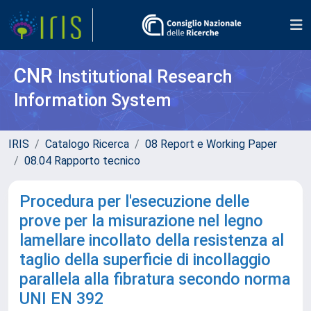
CNR
Institutional Research
Information System
IRIS
Catalogo Ricerca
08 Report e Working Paper
08.04 Rapporto tecnico
Procedura per l'esecuzione delle
prove per la misurazione nel legno
lamellare incollato della resistenza al
taglio della superficie di incollaggio
parallela alla fibratura secondo norma
UNI EN 392