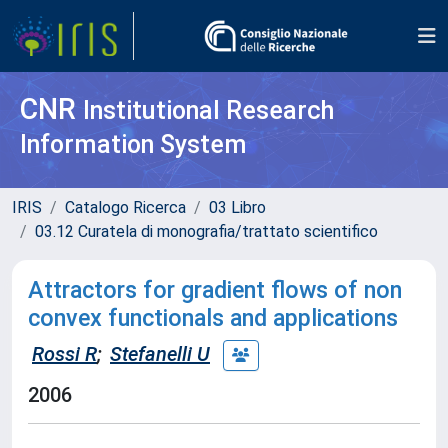
CNR
Institutional Research
Information System
IRIS
Catalogo Ricerca
03 Libro
03.12 Curatela di monografia/trattato scientifico
Attractors for gradient flows of non
convex functionals and applications
Rossi R
;
Stefanelli U
2006