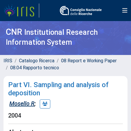
CNR
Institutional Research
Information System
IRIS
Catalogo Ricerca
08 Report e Working Paper
08.04 Rapporto tecnico
Part VI. Sampling and analysis of
deposition
Mosello R
;
2004