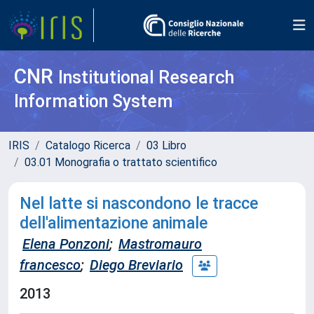
CNR
Institutional Research
Information System
IRIS
Catalogo Ricerca
03 Libro
03.01 Monografia o trattato scientifico
Nel latte si nascondono le tracce
dell'alimentazione animale
Elena Ponzoni
;
Mastromauro
francesco
;
Diego Breviario
2013