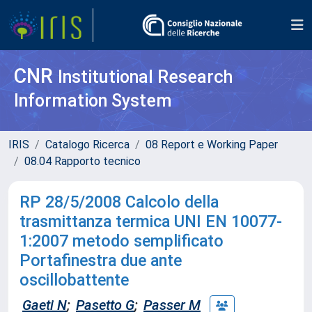
CNR
Institutional Research
Information System
IRIS
Catalogo Ricerca
08 Report e Working Paper
08.04 Rapporto tecnico
RP 28/5/2008 Calcolo della
trasmittanza termica UNI EN 10077-
1:2007 metodo semplificato
Portafinestra due ante
oscillobattente
Gaeti N
;
Pasetto G
;
Passer M