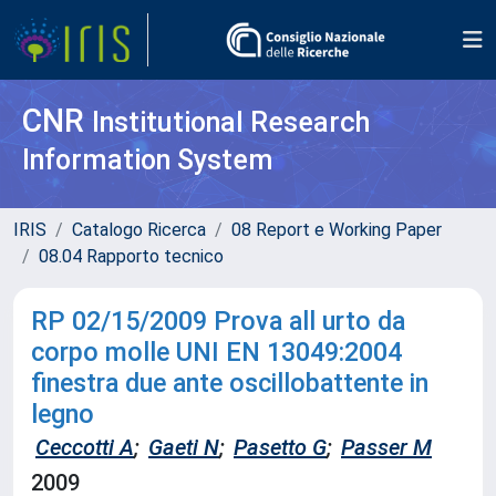
CNR
Institutional Research
Information System
IRIS
Catalogo Ricerca
08 Report e Working Paper
08.04 Rapporto tecnico
RP 02/15/2009 Prova all urto da
corpo molle UNI EN 13049:2004
finestra due ante oscillobattente in
legno
Ceccotti A
;
Gaeti N
;
Pasetto G
;
Passer M
2009