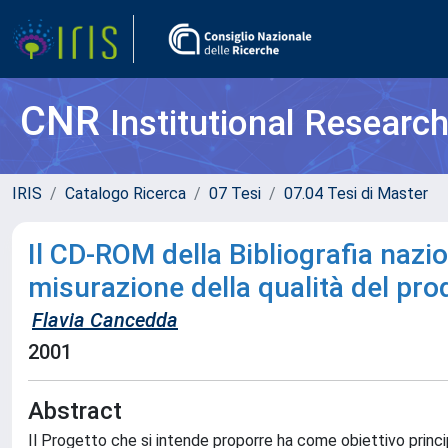
CNR
Institutional Researc
IRIS
Catalogo Ricerca
07 Tesi
07.04 Tesi di Master
Il CD-ROM della Bibliografia naziona
misurazione della qualità del pro
Flavia Cancedda
2001
Abstract
Il Progetto che si intende proporre ha come obiettivo princi