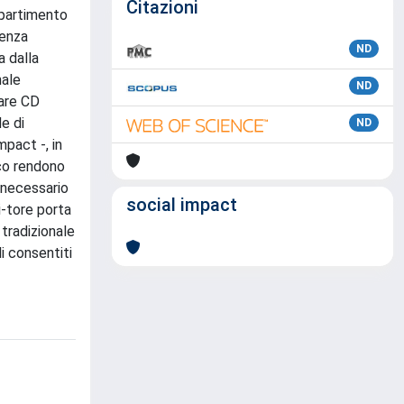
Citazioni
ipartimento
denza
ND
a dalla
nale
ND
ware CD
e di
ND
mpact -, in
ico rendono
 necessario
social impact
i-tore porta
 tradizionale
li consentiti