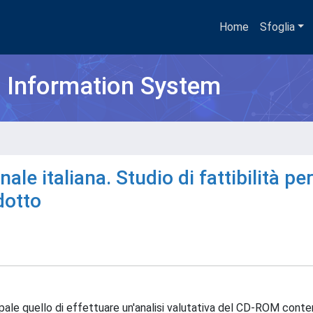
Home
Sfoglia
h Information System
le italiana. Studio di fattibilità per
dotto
pale quello di effettuare un'analisi valutativa del CD-ROM conte