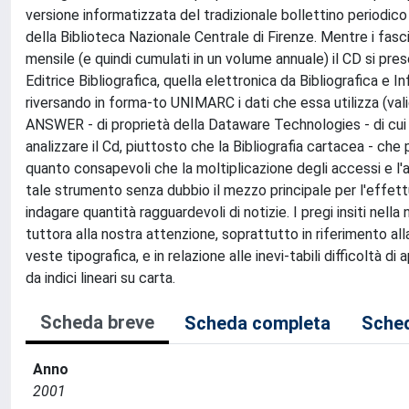
versione informatizzata del tradizionale bollettino periodico
della Biblioteca Nazionale Centrale di Firenze. Mentre i fas
mensile (e quindi cumulati in un volume annuale) il CD si pre
Editrice Bibliografica, quella elettronica da Bibliografica e In
riversando in forma-to UNIMARC i dati che essa utilizza (val
ANSWER - di proprietà della Dataware Technologies - di cui l'
analizzare il Cd, piuttosto che la Bibliografia cartacea - ch
quanto consapevoli che la moltiplicazione degli accessi e l
tale strumento senza dubbio il mezzo principale per l'effett
indagare quantità ragguardevoli di notizie. I pregi insiti nel
tuttora alla nostra attenzione, soprattutto in riferimento al
veste tipografica, e in relazione alle inevi-tabili difficoltà d
da indici lineari su carta.
Scheda breve
Scheda completa
Sched
Anno
2001