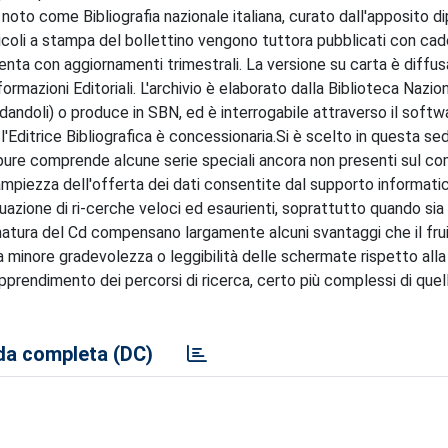
 noto come Bibliografia nazionale italiana, curato dall'apposito d
cicoli a stampa del bollettino vengono tuttora pubblicati con ca
senta con aggiornamenti trimestrali. La versione su carta è diffus
formazioni Editoriali. L'archivio è elaborato dalla Biblioteca Nazio
idandoli) o produce in SBN, ed è interrogabile attraverso il soft
Editrice Bibliografica è concessionaria.Si è scelto in questa sed
e pure comprende alcune serie speciali ancora non presenti sul co
'ampiezza dell'offerta dei dati consentite dal supporto informat
uazione di ri-cerche veloci ed esaurienti, soprattutto quando sia
la natura del Cd compensano largamente alcuni svantaggi che il fru
la minore gradevolezza o leggibilità delle schermate rispetto alla
i apprendimento dei percorsi di ricerca, certo più complessi di quel
a completa (DC)