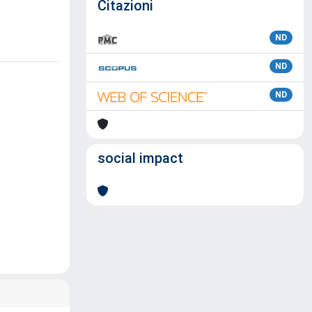
Citazioni
ND
ND
ND
social impact