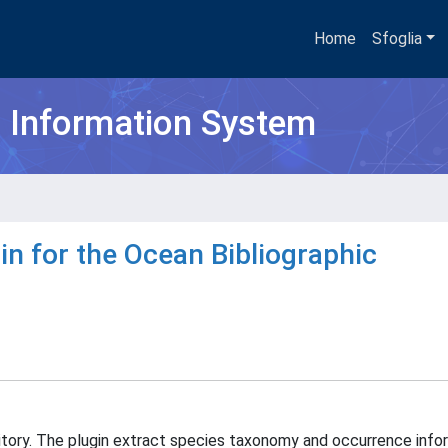
Home
Sfoglia
h Information System
in for the Ocean Bibliographic
ository. The plugin extract species taxonomy and occurrence info