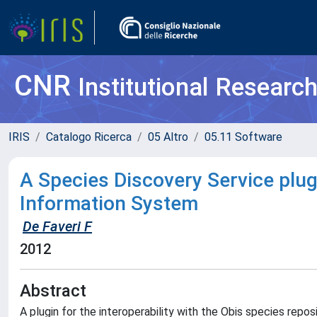
CNR
Institutional Researc
IRIS
Catalogo Ricerca
05 Altro
05.11 Software
A Species Discovery Service plug
Information System
De Faveri F
2012
Abstract
A plugin for the interoperability with the Obis species rep