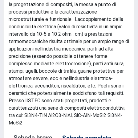
la progettazione di compositi, la messa a punto di
processi produttivi e la caratterizzazione
microstrutturale e funzionale . Laccoppiamento della
conducibilità elettrica (valori di resistività in un ampio
intervallo da 10-5 a 10 2 ohm . cm) a prestazioni
termomeccaniche risulta ottimale per un ampio range di
applicazioni nellindustria meccanica: parti ad alta
precisione (essendo possibile ottenere forme
complesse mediante elettroerosione), parti antiusura,
stampi, ugelli, boccole di trafila, guaine protettive per
atmosfere severe, ecc e nellindustria eletrtrica-
elettronica: accenditori, riscaldatori, etc. Pochi sono i
ceramici che potenzialmente soddisfano tali requisiti.
Presso lISTEC sono stati progettati, prodotti e
caratterizzati una serie di compositi elettroconduttivi,
tra cui: Si3N4-TiN Al2O3-NiAl, SiC-AlN-MoSi2 Si3N4-
MoSi2
Scheda breve