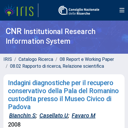
CNR
Institutional Research
Information System
IRIS
Catalogo Ricerca
08 Report e Working Paper
08.02 Rapporto di ricerca, Relazione scientifica
Indagini diagnostiche per il recupero
conservativo della Pala del Romanino
custodita presso il Museo Civico di
Padova
Bianchin S
;
Casellato U
;
Favaro M
2008