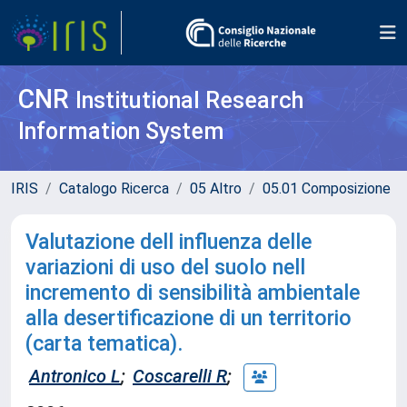
CNR
Institutional Research
Information System
IRIS
Catalogo Ricerca
05 Altro
05.01 Composizione
Valutazione dell influenza delle
variazioni di uso del suolo nell
incremento di sensibilità ambientale
alla desertificazione di un territorio
(carta tematica).
Antronico L
;
Coscarelli R
;