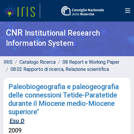
CNR
Institutional Research
Information System
IRIS
Catalogo Ricerca
08 Report e Working Paper
08.02 Rapporto di ricerca, Relazione scientifica
Paleobiogeografia e paleogeografia
delle connessioni Tetide-Paratetide
durante il Miocene medio-Miocene
superiore"
Esu D
2009