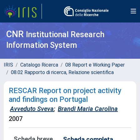
CNR
Institutional Research
Information System
IRIS
Catalogo Ricerca
08 Report e Working Paper
08.02 Rapporto di ricerca, Relazione scientifica
RESCAR Report on project activity
and findings on Portugal
Avveduto Sveva
;
Brandi Maria Carolina
2007
Scheda breve
Scheda completa