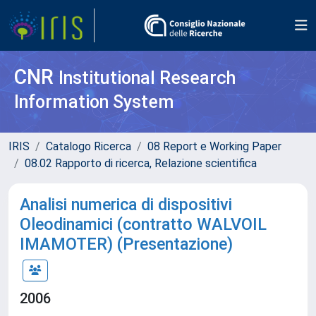
CNR
Institutional Research
Information System
IRIS
Catalogo Ricerca
08 Report e Working Paper
08.02 Rapporto di ricerca, Relazione scientifica
Analisi numerica di dispositivi
Oleodinamici (contratto WALVOIL
IMAMOTER) (Presentazione)
2006