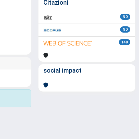
Citazioni
ND
ND
140
social impact