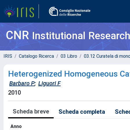
CNR
Institutional Researc
IRIS
Catalogo Ricerca
03 Libro
03.12 Curatela di mono
Heterogenized Homogeneous Cata
Barbaro P
;
Liguori F
2010
Scheda breve
Scheda completa
Sched
Anno