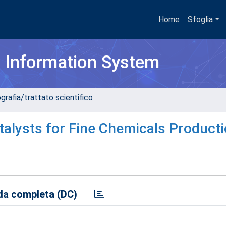
Home
Sfoglia
h Information System
grafia/trattato scientifico
lysts for Fine Chemicals Product
a completa (DC)