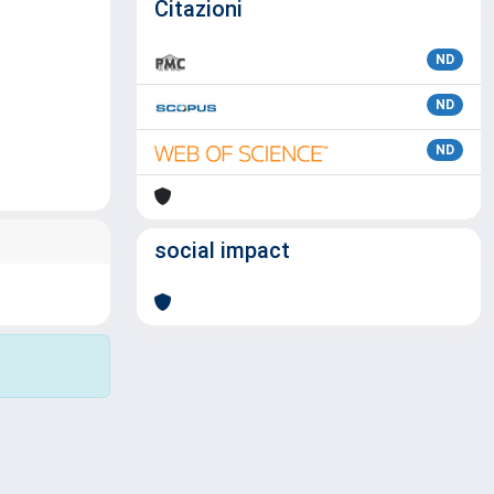
Citazioni
ND
ND
ND
social impact