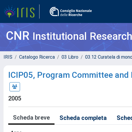
CNR
Institutional Researc
IRIS
Catalogo Ricerca
03 Libro
03.12 Curatela di mono
ICIP05, Program Committee and 
2005
Scheda breve
Scheda completa
Sched