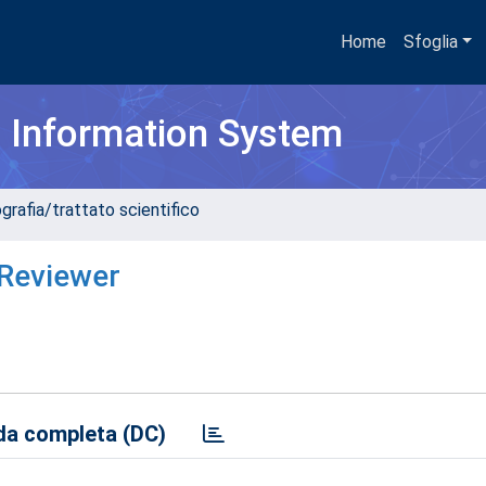
Home
Sfoglia
h Information System
grafia/trattato scientifico
Reviewer
a completa (DC)