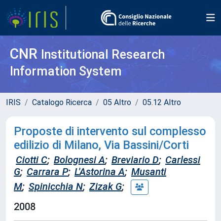
CNR
Institutional Research
Information System
IRIS
Catalogo Ricerca
05 Altro
05.12 Altro
Proposte di intervento sul complesso
edilizio di Milano, Via Bassini/Corti
Ciotti C
;
Bolognesi A
;
Breviario D
;
Carlessi
G
;
Carrara P
;
L'Astorina A
;
Musanti
M
;
Spinicchia N
;
Zizak G
;
2008