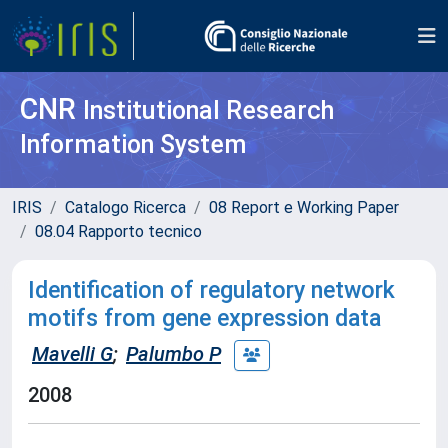
CNR
Institutional Research
Information System
IRIS
Catalogo Ricerca
08 Report e Working Paper
08.04 Rapporto tecnico
Identification of regulatory network
motifs from gene expression data
Mavelli G
;
Palumbo P
2008