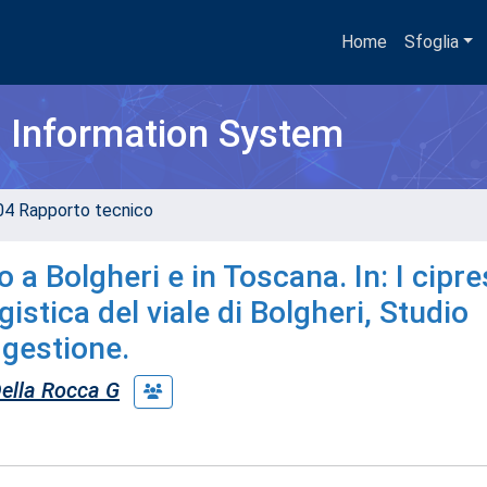
Home
Sfoglia
h Information System
04 Rapporto tecnico
o a Bolgheri e in Toscana. In: I cipre
istica del viale di Bolgheri, Studio
 gestione.
ella Rocca G