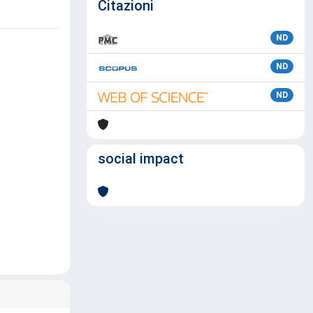
Citazioni
ND
ND
ND
social impact