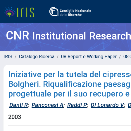
CNR
Institutional Researc
IRIS
Catalogo Ricerca
08 Report e Working Paper
08.
Iniziative per la tutela del cipress
Bolgheri. Riqualificazione paesagg
progettuale per il suo recupero e
Danti R
;
Panconesi A
;
Raddi P
;
Di Lonardo V
;
D
2003