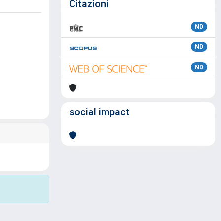
Citazioni
ND
ND
ND
social impact