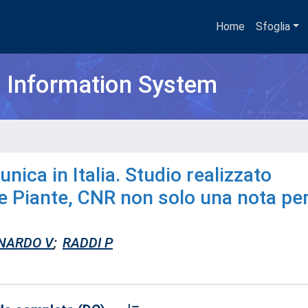
Home
Sfoglia
h Information System
unica in Italia. Studio realizzato
lle Piante, CNR non solo una nota per
ONARDO V
;
RADDI P