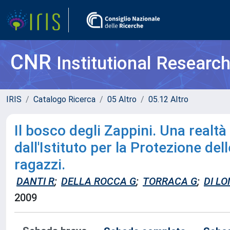
CNR
Institutional Researc
IRIS
Catalogo Ricerca
05 Altro
05.12 Altro
Il bosco degli Zappini. Una realtà 
dall'Istituto per la Protezione de
ragazzi.
DANTI R
;
DELLA ROCCA G
;
TORRACA G
;
DI L
2009