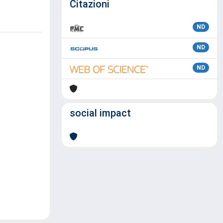
Citazioni
ND
ND
ND
social impact