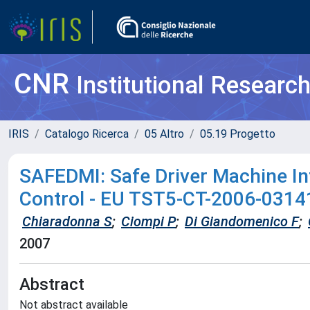
CNR
Institutional Researc
IRIS
Catalogo Ricerca
05 Altro
05.19 Progetto
SAFEDMI: Safe Driver Machine In
Control - EU TST5-CT-2006-0314
Chiaradonna S
;
Ciompi P
;
Di Giandomenico F
;
2007
Abstract
Not abstract available