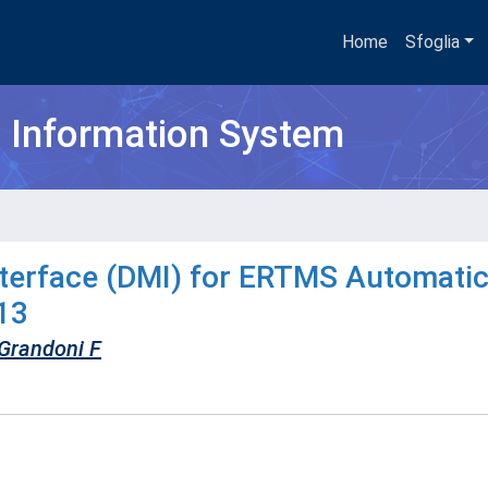
Home
Sfoglia
h Information System
terface (DMI) for ERTMS Automatic
13
Grandoni F