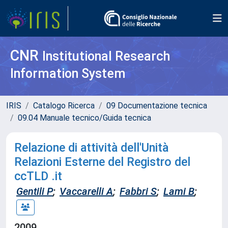
CNR
Institutional Research
Information System
IRIS
Catalogo Ricerca
09 Documentazione tecnica
09.04 Manuale tecnico/Guida tecnica
Relazione di attività dell'Unità
Relazioni Esterne del Registro del
ccTLD .it
Gentili P
;
Vaccarelli A
;
Fabbri S
;
Lami B
;
2009