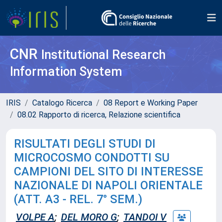
CNR
Institutional Research
Information System
IRIS
Catalogo Ricerca
08 Report e Working Paper
08.02 Rapporto di ricerca, Relazione scientifica
RISULTATI DEGLI STUDI DI
MICROCOSMO CONDOTTI SU
CAMPIONI DEL SITO DI INTERESSE
NAZIONALE DI NAPOLI ORIENTALE
(ATT. A3 - REL. 7° SEM.)
VOLPE A
;
DEL MORO G
;
TANDOI V