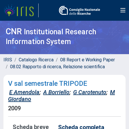
CNR
Institutional Research
Information System
IRIS
Catalogo Ricerca
08 Report e Working Paper
08.02 Rapporto di ricerca, Relazione scientifica
V sal semestrale TRIPODE
E Amendola
;
A Borriello
;
G Carotenuto
;
M
Giordano
2009
Scheda breve
Scheda completa