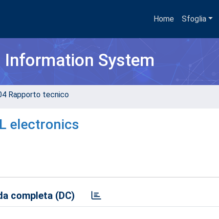
Home
Sfoglia
h Information System
04 Rapporto tecnico
 electronics
a completa (DC)