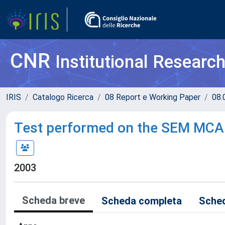
CNR
Institutional Researc
IRIS
Catalogo Ricerca
08 Report e Working Paper
08.
Test performed on the SEM MCAL
2003
Scheda breve
Scheda completa
Sched