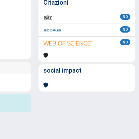
Citazioni
ND
ND
ND
social impact