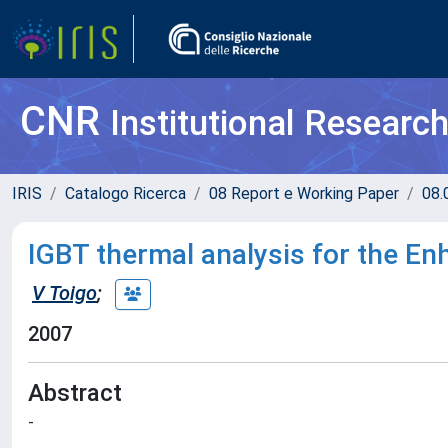
CNR
Institutional Researc
IRIS
Catalogo Ricerca
08 Report e Working Paper
08.
IGBT thermal analysis for the Enh
V Toigo
;
2007
Abstract
-