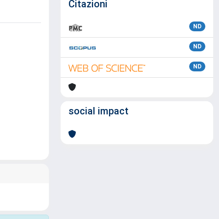
Citazioni
ND
ND
ND
social impact