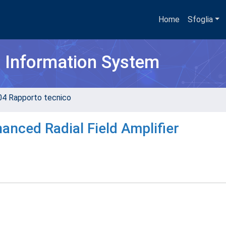
Home
Sfoglia
h Information System
04 Rapporto tecnico
anced Radial Field Amplifier