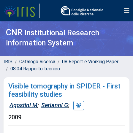
CNR
Institutional Research
Information System
IRIS
Catalogo Ricerca
08 Report e Working Paper
08.04 Rapporto tecnico
Visible tomography in SPIDER - First
feasibility studies
Agostini M
;
Serianni G
;
2009