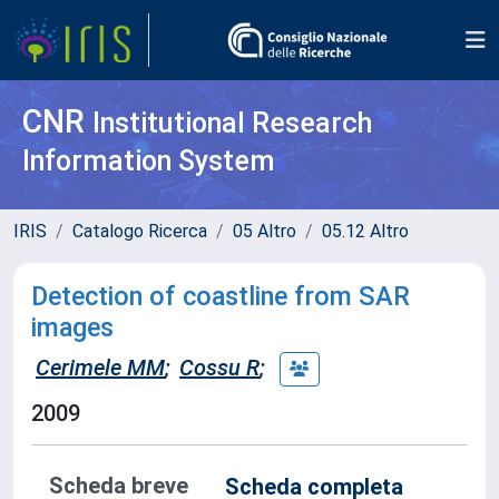
CNR
Institutional Research
Information System
IRIS
Catalogo Ricerca
05 Altro
05.12 Altro
Detection of coastline from SAR
images
Cerimele MM
;
Cossu R
;
2009
Scheda breve
Scheda completa