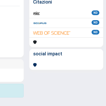
Citazioni
ND
ND
ND
social impact