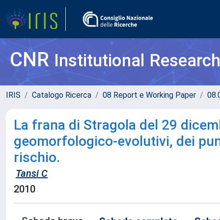
CNR
Institutional Researc
IRIS
Catalogo Ricerca
08 Report e Working Paper
08.
La frana di Stragola del 29 dicem
geomorfologico-evolutivi, dei punti
rischio.
Tansi C
2010