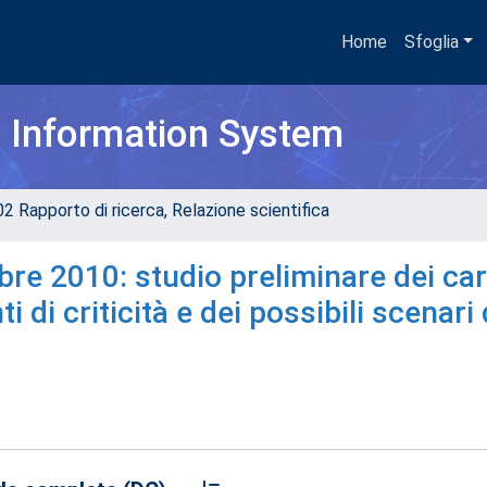
Home
Sfoglia
h Information System
02 Rapporto di ricerca, Relazione scientifica
bre 2010: studio preliminare dei car
 di criticità e dei possibili scenari 